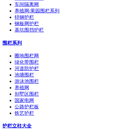
车间隔离网
养殖网/果园围栏系列
锌钢护栏
钢板网护栏
基坑围挡护栏
围栏系列
圈地围栏网
绿化带围栏
河道防护栏
池塘围栏
游泳池围栏
养殖网
别墅区围栏
国家电网
公路护栏板
铁艺护栏
护栏立柱大全