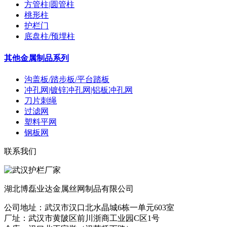
方管柱|圆管柱
桃形柱
护栏门
底盘柱/预埋柱
其他金属制品系列
沟盖板/踏步板/平台踏板
冲孔网|镀锌冲孔网|铝板冲孔网
刀片刺绳
过滤网
塑料平网
钢板网
联系我们
湖北博磊业达金属丝网制品有限公司
公司地址：武汉市汉口北水晶城6栋一单元603室
厂址：武汉市黄陂区前川浙商工业园C区1号