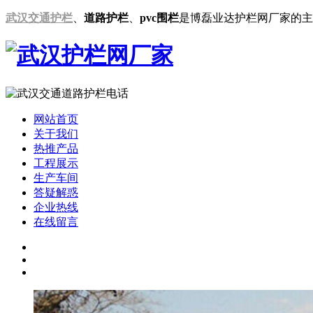
武汉交通护栏
、
道路护栏
、
pvc围栏
是博磊业达护栏网厂家的主
网站首页
关于我们
热推产品
工程展示
生产车间
答疑解惑
企业热线
在线留言