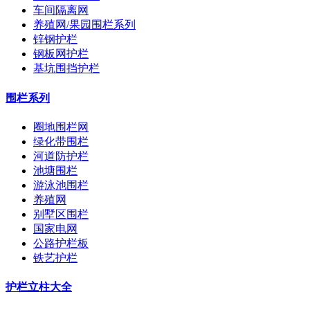
车间隔离网
养殖网/果园围栏系列
锌钢护栏
钢板网护栏
基坑围挡护栏
围栏系列
圈地围栏网
绿化带围栏
河道防护栏
池塘围栏
游泳池围栏
养殖网
别墅区围栏
国家电网
公路护栏板
铁艺护栏
护栏立柱大全