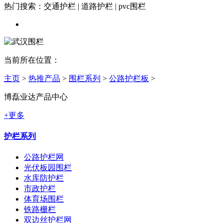
热门搜索：交通护栏 | 道路护栏 | pvc围栏
当前所在位置：
主页
>
热推产品
>
围栏系列
>
公路护栏板
>
博磊业达产品中心
+更多
护栏系列
公路护栏网
光伏板园围栏
水库防护栏
市政护栏
体育场围栏
铁路栅栏
双边丝护栏网