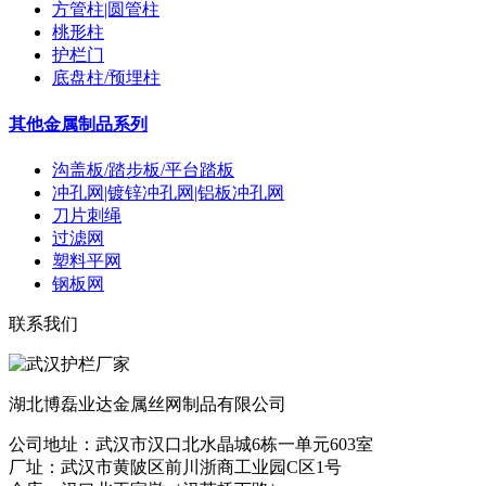
方管柱|圆管柱
桃形柱
护栏门
底盘柱/预埋柱
其他金属制品系列
沟盖板/踏步板/平台踏板
冲孔网|镀锌冲孔网|铝板冲孔网
刀片刺绳
过滤网
塑料平网
钢板网
联系我们
湖北博磊业达金属丝网制品有限公司
公司地址：武汉市汉口北水晶城6栋一单元603室
厂址：武汉市黄陂区前川浙商工业园C区1号