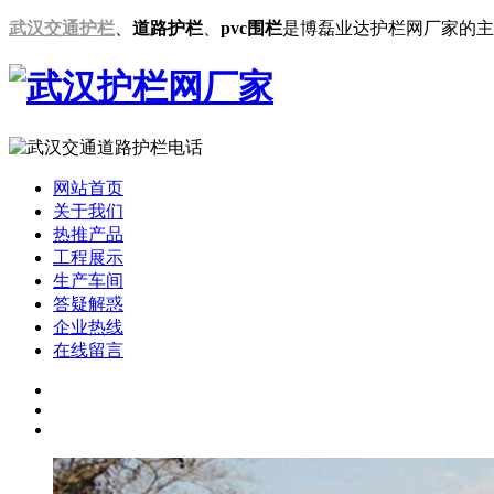
武汉交通护栏
、
道路护栏
、
pvc围栏
是博磊业达护栏网厂家的主
网站首页
关于我们
热推产品
工程展示
生产车间
答疑解惑
企业热线
在线留言