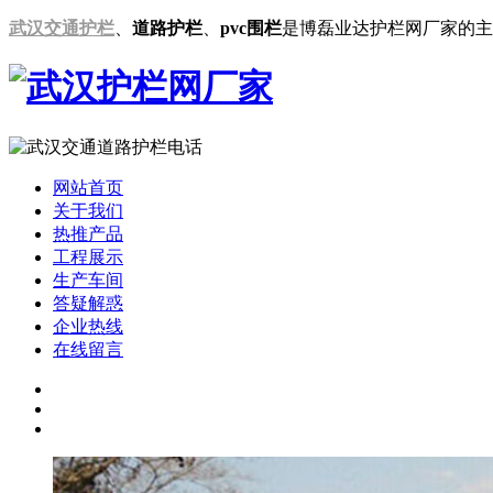
武汉交通护栏
、
道路护栏
、
pvc围栏
是博磊业达护栏网厂家的主
网站首页
关于我们
热推产品
工程展示
生产车间
答疑解惑
企业热线
在线留言