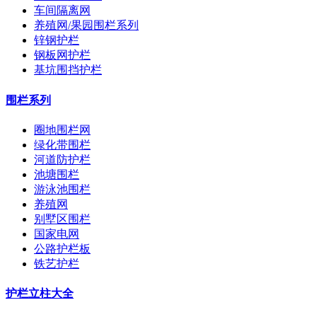
车间隔离网
养殖网/果园围栏系列
锌钢护栏
钢板网护栏
基坑围挡护栏
围栏系列
圈地围栏网
绿化带围栏
河道防护栏
池塘围栏
游泳池围栏
养殖网
别墅区围栏
国家电网
公路护栏板
铁艺护栏
护栏立柱大全