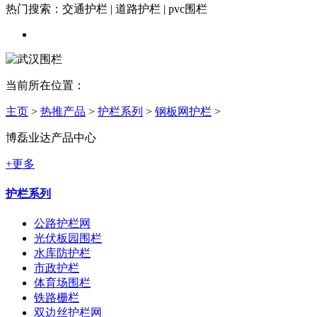
热门搜索：交通护栏 | 道路护栏 | pvc围栏
当前所在位置：
主页
>
热推产品
>
护栏系列
>
钢板网护栏
>
博磊业达产品中心
+更多
护栏系列
公路护栏网
光伏板园围栏
水库防护栏
市政护栏
体育场围栏
铁路栅栏
双边丝护栏网