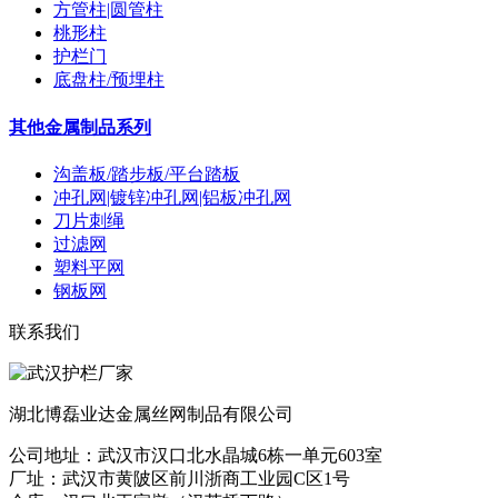
方管柱|圆管柱
桃形柱
护栏门
底盘柱/预埋柱
其他金属制品系列
沟盖板/踏步板/平台踏板
冲孔网|镀锌冲孔网|铝板冲孔网
刀片刺绳
过滤网
塑料平网
钢板网
联系我们
湖北博磊业达金属丝网制品有限公司
公司地址：武汉市汉口北水晶城6栋一单元603室
厂址：武汉市黄陂区前川浙商工业园C区1号