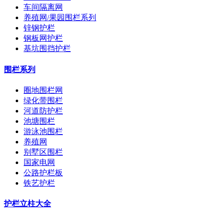
车间隔离网
养殖网/果园围栏系列
锌钢护栏
钢板网护栏
基坑围挡护栏
围栏系列
圈地围栏网
绿化带围栏
河道防护栏
池塘围栏
游泳池围栏
养殖网
别墅区围栏
国家电网
公路护栏板
铁艺护栏
护栏立柱大全