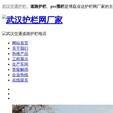
武汉交通护栏
、
道路护栏
、
pvc围栏
是博磊业达护栏网厂家的主
网站首页
关于我们
热推产品
工程展示
生产车间
答疑解惑
企业热线
在线留言