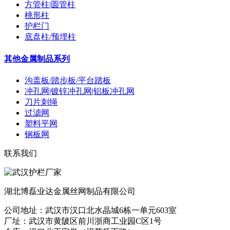
方管柱|圆管柱
桃形柱
护栏门
底盘柱/预埋柱
其他金属制品系列
沟盖板/踏步板/平台踏板
冲孔网|镀锌冲孔网|铝板冲孔网
刀片刺绳
过滤网
塑料平网
钢板网
联系我们
湖北博磊业达金属丝网制品有限公司
公司地址：武汉市汉口北水晶城6栋一单元603室
厂址：武汉市黄陂区前川浙商工业园C区1号