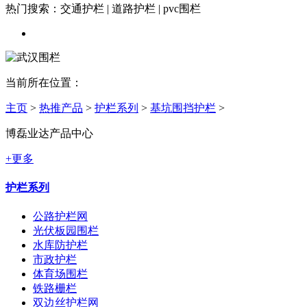
热门搜索：交通护栏 | 道路护栏 | pvc围栏
当前所在位置：
主页
>
热推产品
>
护栏系列
>
基坑围挡护栏
>
博磊业达产品中心
+更多
护栏系列
公路护栏网
光伏板园围栏
水库防护栏
市政护栏
体育场围栏
铁路栅栏
双边丝护栏网